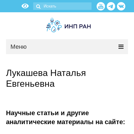
Меню
Новости
Лукашева Наталья
О нас
Евгеньевна
Об институте
Научные подразделения
Научные статьи и другие
Администрация
аналитические материалы на сайте: