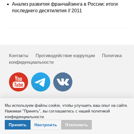
Сотрудники
Анализ развития франчайзинга в России: итоги
последнего десятилетия // 2011
Отчетность
Противодействие коррупции
Материалы для СМИ
Контакты
Противодействие коррупции
Политика
Публикации
конфиденциальности
Научная жизнь
Издания
Проблемы прогнозирования
Мы используем файлы cookie, чтобы улучшить ваш опыт на сайте.
© 2026 ИНП РАН
Нажимая "Принять", вы соглашаетесь с нашей политикой
О журнале
конфиденциальности.
Принять
Настроить
Отклонить
Номера журналов