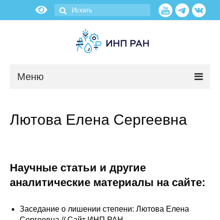
Меню
Новости
Лютова Елена Сергеевна
О нас
Об институте
Научные статьи и другие
Научные подразделения
аналитические материалы на сайте:
Администрация
Заседание о лишении степени: Лютова Елена
Сергеевна // Сайт ИНП РАН