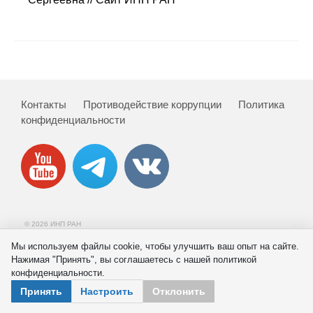
Сотрудники
Отчетность
Противодействие коррупции
Контакты
Противодействие коррупции
Политика
Материалы для СМИ
конфиденциальности
Публикации
Научная жизнь
Издания
© 2026 ИНП РАН
Проблемы прогнозирования
Мы используем файлы cookie, чтобы улучшить ваш опыт на сайте.
Нажимая "Принять", вы соглашаетесь с нашей политикой
О журнале
конфиденциальности.
Принять
Настроить
Отклонить
Номера журналов