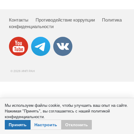
Сотрудники
Отчетность
Контакты
Противодействие коррупции
Политика
конфиденциальности
Противодействие коррупции
Материалы для СМИ
Публикации
© 2026 ИНП РАН
Научная жизнь
Издания
Проблемы прогнозирования
Мы используем файлы cookie, чтобы улучшить ваш опыт на сайте.
Нажимая "Принять", вы соглашаетесь с нашей политикой
О журнале
конфиденциальности.
Принять
Настроить
Отклонить
Номера журналов