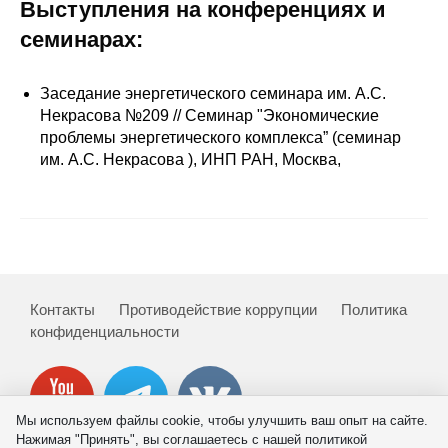
Сотрудники
Выступления на конференциях и
семинарах:
Отчетность
Заседание энергетического семинара им. А.С.
Противодействие коррупции
Некрасова №209 // Семинар "Экономические
проблемы энергетического комплекса” (семинар
Материалы для СМИ
им. А.С. Некрасова ), ИНП РАН, Москва,
Публикации
Научная жизнь
Издания
Контакты
Противодействие коррупции
Политика
конфиденциальности
Проблемы прогнозирования
О журнале
Мы используем файлы cookie, чтобы улучшить ваш опыт на сайте.
Номера журналов
Нажимая "Принять", вы соглашаетесь с нашей политикой