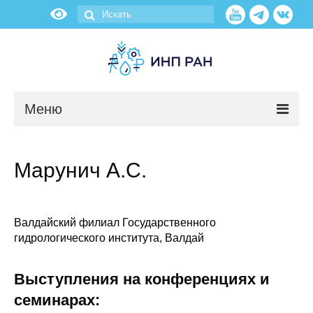
Меню
Новости
Марунич А.С.
О нас
Об институте
Валдайский филиал Государственного
гидрологического института, Валдай
Научные подразделения
Выступления на конференциях и
Администрация
семинарах: