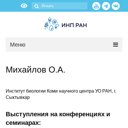
Меню
Новости
Михайлов О.А.
О нас
Об институте
Институт биологии Коми научного центра УО РАН, г.
Сыктывкар
Научные подразделения
Выступления на конференциях и
Администрация
семинарах: