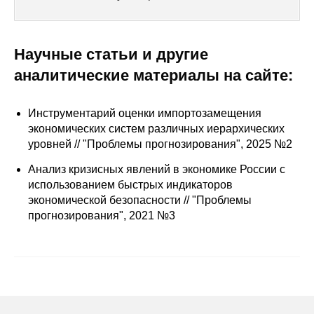
Сотрудники
Отчетность
Научные статьи и другие
аналитические материалы на сайте:
Противодействие коррупции
Материалы для СМИ
Инструментарий оценки импортозамещения
экономических систем различных иерархических
Публикации
уровней // "Проблемы прогнозирования", 2025 №2
Анализ кризисных явлений в экономике России с
Научная жизнь
использованием быстрых индикаторов
экономической безопасности // "Проблемы
Издания
прогнозирования", 2021 №3
Проблемы прогнозирования
О журнале
Номера журналов