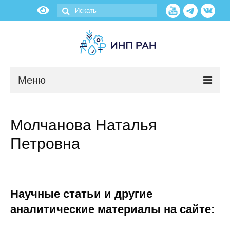
Меню
Новости
Молчанова Наталья
О нас
Петровна
Об институте
Научные подразделения
Научные статьи и другие
Администрация
аналитические материалы на сайте: