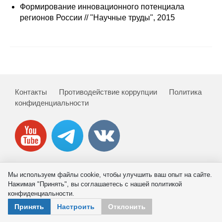
Сотрудники
Формирование инновационного потенциала
регионов России // "Научные труды", 2015
Отчетность
Противодействие коррупции
Материалы для СМИ
Контакты
Противодействие коррупции
Политика
Публикации
конфиденциальности
Научная жизнь
Издания
Проблемы прогнозирования
Мы используем файлы cookie, чтобы улучшить ваш опыт на сайте.
© 2026 ИНП РАН
Нажимая "Принять", вы соглашаетесь с нашей политикой
О журнале
конфиденциальности.
Принять
Настроить
Отклонить
Номера журналов