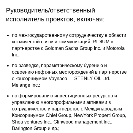
Руководитель/ответственный
О совете
исполнитель проектов, включая:
Регулярные прогнозы
по межгосударственному сотрудничеству в области
Квартальный прогноз
космической связи и коммуникаций IRIDIUM в
партнерстве с Goldman Sachs Group Inc. и Motorola
Краткосрочный прогноз
Inc.;
по разведке, параметрическому бурению и
Оценка индекса промышленного
освоению нефтяных месторождений в партнерстве
производства
с консорциумом Vaynaco — STENLY OIL Ltd. —
Melange Inc.;
Российская Система Климатического
Мониторинга
по формированию инвестиционных ресурсов и
управлению многопрофильными активами в
сотрудничестве и партнерстве с Международным
Центр «Климатическая политика и
Консорциумом Chief Group, NewYork Properti Group,
экономика России»
Shou ventures Inc., Glinwood management Inc.,
Barington Group и др.;
Образование и карьера