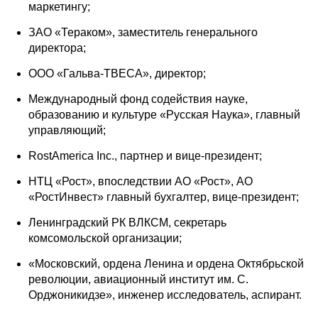
Общие требования
маркетингу;
ЗАО «Тераком», заместитель генерального
Стандарты оформления
директора;
ООО «Гальва-ТВЕСА», директор;
Семинары
Международный фонд содействия науке,
Энергетический семинар
образованию и культуре «Русская Наука», главный
управляющий;
Российско-французский семинар
RostAmerica Inc., партнер и вице-президент;
ЦДУ
НТЦ «Рост», впоследствии АО «Рост», АО
«РостИнвест» главный бухгалтер, вице-президент;
Отрасли и регионы
Ленинградский РК ВЛКСМ, секретарь
комсомольской организации;
Inforum
«Московский, ордена Ленина и ордена Октябрьской
революции, авиационный институт им. С.
Ученый совет
Орджоникидзе», инженер исследователь, аспирант.
Материалы