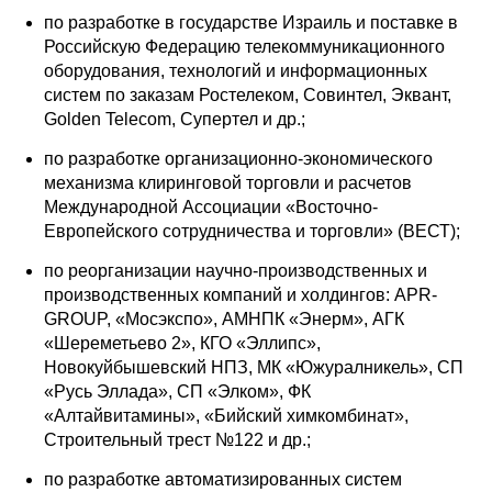
по разработке в государстве Израиль и поставке в
Кафедра МФТИ
Российскую Федерацию телекоммуникационного
оборудования, технологий и информационных
Кафедра МАДИ
систем по заказам Ростелеком, Совинтел, Эквант,
Golden Telecom, Супертел и др.;
Аспирантура
по разработке организационно-экономического
механизма клиринговой торговли и расчетов
Об аспирантуре
Международной Ассоциации «Восточно-
Европейского сотрудничества и торговли» (ВЕСТ);
Поступление
по реорганизации научно-производственных и
производственных компаний и холдингов: APR-
Обучение
GROUP, «Мосэкспо», АМНПК «Энерм», АГК
«Шереметьево 2», КГО «Эллипс»,
Нормативные документы
Новокуйбышевский НПЗ, МК «Южуралникель», СП
«Русь Эллада», СП «Элком», ФК
Диссертационный совет
«Алтайвитамины», «Бийский химкомбинат»,
Строительный трест №122 и др.;
О совете
по разработке автоматизированных систем