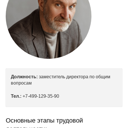
Сотрудники
Отчетность
Противодействие коррупции
Материалы для СМИ
Публикации
Научная жизнь
Должность:
заместитель директора по общим
вопросам
Издания
Проблемы прогнозирования
Тел.:
+7-499-129-35-90
О журнале
Основные этапы трудовой
Номера журналов