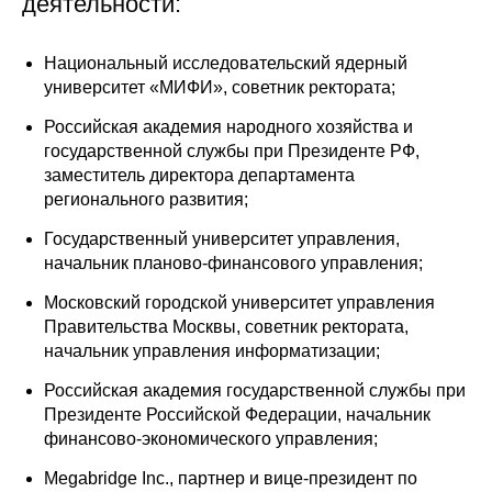
деятельности:
Редакционная этика
Национальный исследовательский ядерный
Информация для авторов
университет «МИФИ», советник ректората;
Российская академия народного хозяйства и
Общие требования
государственной службы при Президенте РФ,
заместитель директора департамента
Стандарты оформления
регионального развития;
Государственный университет управления,
Научные труды
начальник планово-финансового управления;
О журнале
Московский городской университет управления
Правительства Москвы, советник ректората,
Выпуски
начальник управления информатизации;
Российская академия государственной службы при
Редакционная этика
Президенте Российской Федерации, начальник
финансово-экономического управления;
Информация для авторов
Megabridge Inc., партнер и вице-президент по