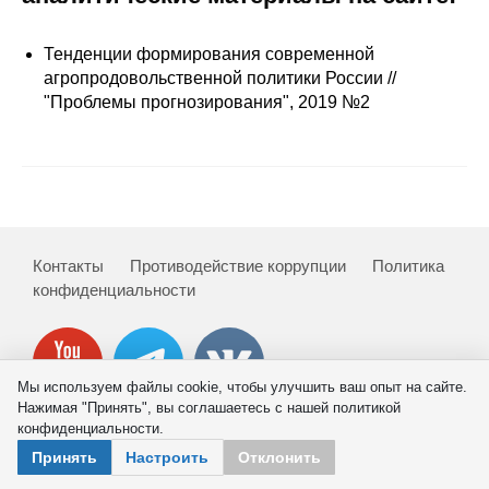
Сотрудники
Тенденции формирования современной
Отчетность
агропродовольственной политики России //
"Проблемы прогнозирования", 2019 №2
Противодействие коррупции
Материалы для СМИ
Публикации
Контакты
Противодействие коррупции
Политика
Научная жизнь
конфиденциальности
Издания
Проблемы прогнозирования
Мы используем файлы cookie, чтобы улучшить ваш опыт на сайте.
Нажимая "Принять", вы соглашаетесь с нашей политикой
О журнале
конфиденциальности.
© 2026 ИНП РАН
Принять
Настроить
Отклонить
Номера журналов