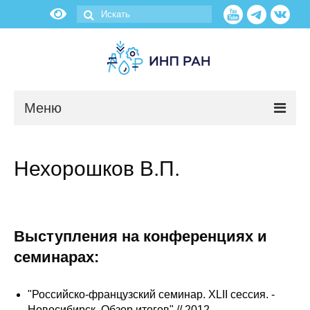
Меню
Новости
Нехорошков В.П.
О нас
Об институте
Выступления на конференциях и
Научные подразделения
семинарах:
Администрация
"Российско-французский семинар. XLII сессия. -
Новосибирск. Обзор итогов" // 2012