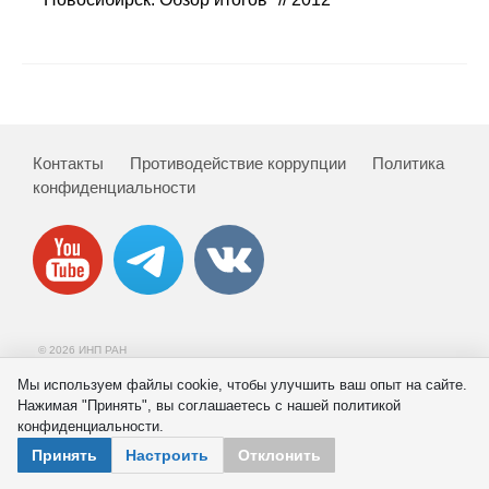
Сотрудники
Отчетность
Противодействие коррупции
Контакты
Противодействие коррупции
Политика
Материалы для СМИ
конфиденциальности
Публикации
Научная жизнь
Издания
© 2026 ИНП РАН
Проблемы прогнозирования
Мы используем файлы cookie, чтобы улучшить ваш опыт на сайте.
Нажимая "Принять", вы соглашаетесь с нашей политикой
О журнале
конфиденциальности.
Принять
Настроить
Отклонить
Номера журналов