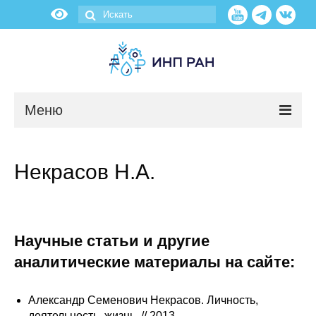
Меню
Новости
Некрасов Н.А.
О нас
Об институте
Научные статьи и другие
Научные подразделения
аналитические материалы на сайте:
Администрация
Александр Семенович Некрасов. Личность,
деятельность, жизнь. // 2013