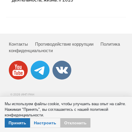
Сотрудники
Отчетность
Противодействие коррупции
Контакты
Противодействие коррупции
Политика
Материалы для СМИ
конфиденциальности
Публикации
Научная жизнь
Издания
© 2026 ИНП РАН
Проблемы прогнозирования
Мы используем файлы cookie, чтобы улучшить ваш опыт на сайте.
Нажимая "Принять", вы соглашаетесь с нашей политикой
О журнале
конфиденциальности.
Принять
Настроить
Отклонить
Номера журналов