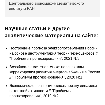
Сотрудники
Центрального экономико-математического
института РАН
Отчетность
Противодействие коррупции
Научные статьи и другие
аналитические материалы на сайте:
Материалы для СМИ
Публикации
Построение прогноза электропотребления России
на основе инструментария теории техноценозов //
"Проблемы прогнозирования", 2021 №3
Научная жизнь
Возобновляемая энергетика: перспективы
Издания
корректировки развития энергоснабжения в России
// "Проблемы прогнозирования", 2020 №1
Проблемы прогнозирования
Экономическое развитие сквозь призму динамики
О журнале
патентной активности // "Проблемы
прогнозирования", 2019 №2
Номера журналов