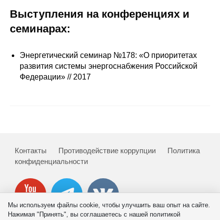
Выступления на конференциях и
Редакционная этика
семинарах:
Информация для авторов
Энергетический семинар №178: «О приоритетах
Общие требования
развития системы энергоснабжения Российской
Федерации» // 2017
Стандарты оформления
Научные труды
О журнале
Контакты
Противодействие коррупции
Политика
Выпуски
конфиденциальности
Редакционная этика
Информация для авторов
Мы используем файлы cookie, чтобы улучшить ваш опыт на сайте.
Нажимая "Принять", вы соглашаетесь с нашей политикой