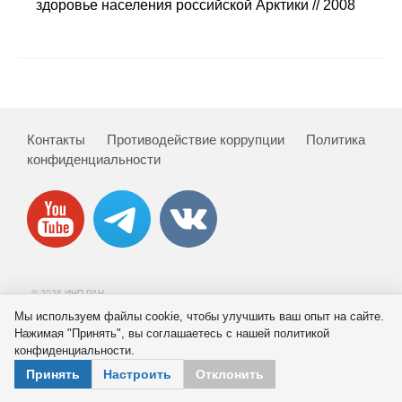
Сотрудники
здоровье населения российской Арктики // 2008
Отчетность
Противодействие коррупции
Материалы для СМИ
Контакты
Противодействие коррупции
Политика
конфиденциальности
Публикации
Научная жизнь
Издания
© 2026 ИНП РАН
Проблемы прогнозирования
Мы используем файлы cookie, чтобы улучшить ваш опыт на сайте.
Нажимая "Принять", вы соглашаетесь с нашей политикой
О журнале
конфиденциальности.
Принять
Настроить
Отклонить
Номера журналов