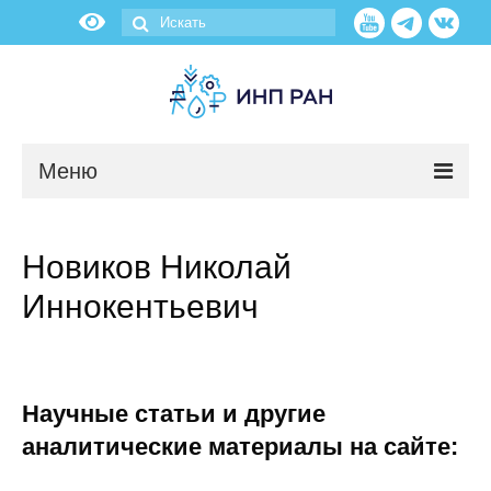
Меню
Новости
Новиков Николай
О нас
Иннокентьевич
Об институте
Научные подразделения
Научные статьи и другие
Администрация
аналитические материалы на сайте: