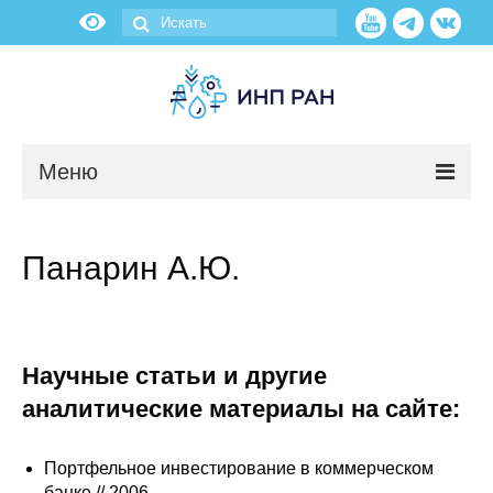
Меню
Новости
Панарин А.Ю.
О нас
Об институте
Научные статьи и другие
Научные подразделения
аналитические материалы на сайте:
Администрация
Портфельное инвестирование в коммерческом
банке // 2006