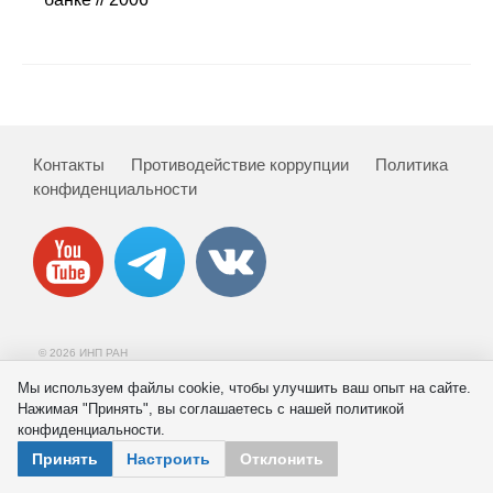
Сотрудники
Отчетность
Противодействие коррупции
Контакты
Противодействие коррупции
Политика
Материалы для СМИ
конфиденциальности
Публикации
Научная жизнь
Издания
© 2026 ИНП РАН
Проблемы прогнозирования
Мы используем файлы cookie, чтобы улучшить ваш опыт на сайте.
Нажимая "Принять", вы соглашаетесь с нашей политикой
О журнале
конфиденциальности.
Принять
Настроить
Отклонить
Номера журналов