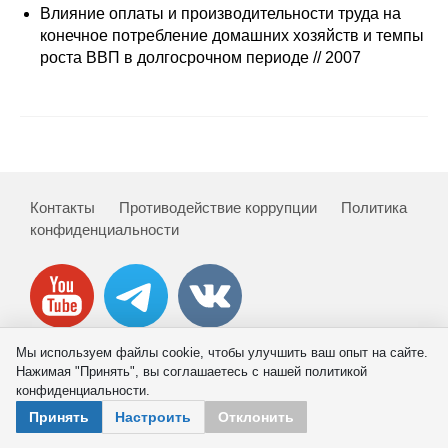
Сотрудники
Влияние оплаты и производительности труда на
конечное потребление домашних хозяйств и темпы
Отчетность
роста ВВП в долгосрочном периоде // 2007
Противодействие коррупции
Материалы для СМИ
Публикации
Контакты
Противодействие коррупции
Политика
конфиденциальности
Научная жизнь
Издания
Проблемы прогнозирования
Мы используем файлы cookie, чтобы улучшить ваш опыт на сайте.
Нажимая "Принять", вы соглашаетесь с нашей политикой
О журнале
© 2026 ИНП РАН
конфиденциальности.
Принять
Настроить
Отклонить
Номера журналов