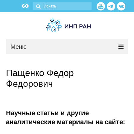
Меню
Новости
Пащенко Федор
О нас
Федорович
Об институте
Научные подразделения
Научные статьи и другие
Администрация
аналитические материалы на сайте: