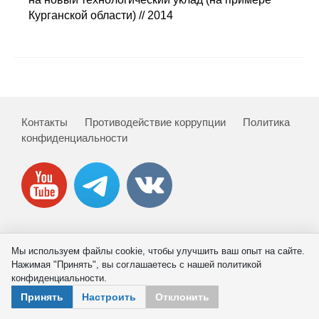
Сотрудники
Курганской области) // 2014
Отчетность
Противодействие коррупции
Материалы для СМИ
Контакты
Противодействие коррупции
Политика
конфиденциальности
Публикации
Научная жизнь
Издания
Проблемы прогнозирования
© 2026 ИНП РАН
Мы используем файлы cookie, чтобы улучшить ваш опыт на сайте.
Нажимая "Принять", вы соглашаетесь с нашей политикой
О журнале
конфиденциальности.
Принять
Настроить
Отклонить
Номера журналов