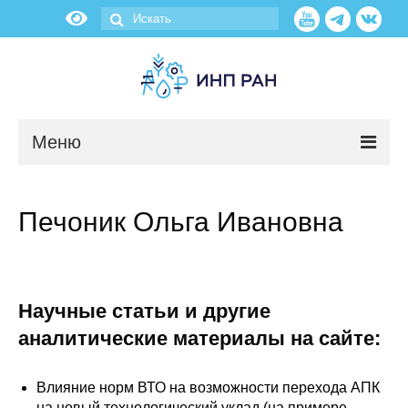
Меню
Новости
Печоник Ольга Ивановна
О нас
Об институте
Научные статьи и другие
Научные подразделения
аналитические материалы на сайте:
Администрация
Влияние норм ВТО на возможности перехода АПК
на новый технологический уклад (на примере