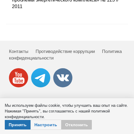
Сотрудники
2011
Отчетность
Противодействие коррупции
Материалы для СМИ
Контакты
Противодействие коррупции
Политика
конфиденциальности
Публикации
Научная жизнь
Издания
Проблемы прогнозирования
© 2026 ИНП РАН
Мы используем файлы cookie, чтобы улучшить ваш опыт на сайте.
Нажимая "Принять", вы соглашаетесь с нашей политикой
О журнале
конфиденциальности.
Принять
Настроить
Отклонить
Номера журналов