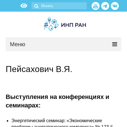
Меню
Новости
Пейсахович В.Я.
О нас
Об институте
Выступления на конференциях и
Научные подразделения
семинарах:
Администрация
Энергетический семинар: «Экономические
проблемы энергетического комплекса» № 123 //