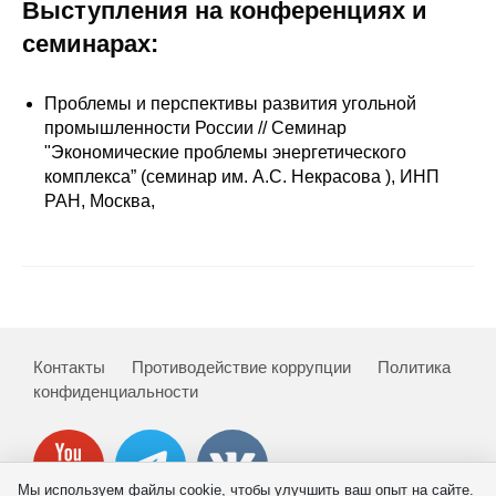
Сотрудники
Выступления на конференциях и
семинарах:
Отчетность
Проблемы и перспективы развития угольной
Противодействие коррупции
промышленности России // Семинар
"Экономические проблемы энергетического
Материалы для СМИ
комплекса” (семинар им. А.С. Некрасова ), ИНП
РАН, Москва,
Публикации
Научная жизнь
Издания
Контакты
Противодействие коррупции
Политика
Проблемы прогнозирования
конфиденциальности
О журнале
Номера журналов
Мы используем файлы cookie, чтобы улучшить ваш опыт на сайте.