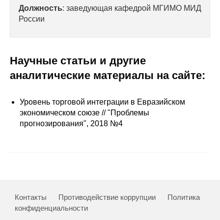
Сотрудники
Должность
: заведующая кафедрой МГИМО МИД
России
Отчетность
Противодействие коррупции
Научные статьи и другие
аналитические материалы на сайте:
Материалы для СМИ
Публикации
Уровень торговой интеграции в Евразийском
экономическом союзе // "Проблемы
прогнозирования", 2018 №4
Научная жизнь
Издания
Проблемы прогнозирования
О журнале
Контакты
Противодействие коррупции
Политика
конфиденциальности
Номера журналов