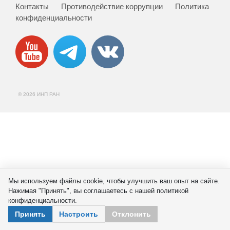
Сотрудники
Контакты
Противодействие коррупции
Политика
конфиденциальности
Отчетность
Противодействие коррупции
Материалы для СМИ
© 2026 ИНП РАН
Публикации
Научная жизнь
Издания
Проблемы прогнозирования
Мы используем файлы cookie, чтобы улучшить ваш опыт на сайте.
Нажимая "Принять", вы соглашаетесь с нашей политикой
О журнале
конфиденциальности.
Принять
Настроить
Отклонить
Номера журналов