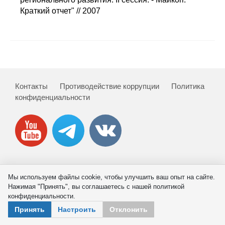
Сотрудники
Краткий отчет" // 2007
Отчетность
Противодействие коррупции
Материалы для СМИ
Контакты
Противодействие коррупции
Политика
конфиденциальности
Публикации
Научная жизнь
Издания
Проблемы прогнозирования
© 2026 ИНП РАН
Мы используем файлы cookie, чтобы улучшить ваш опыт на сайте.
Нажимая "Принять", вы соглашаетесь с нашей политикой
О журнале
конфиденциальности.
Принять
Настроить
Отклонить
Номера журналов