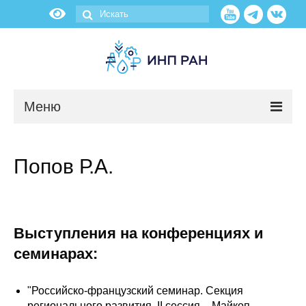
Меню
Новости
Попов Р.А.
О нас
Об институте
Выступления на конференциях и
Научные подразделения
семинарах:
Администрация
"Российско-французский семинар. Секция
регионального развития. II сессия. - Майкоп.