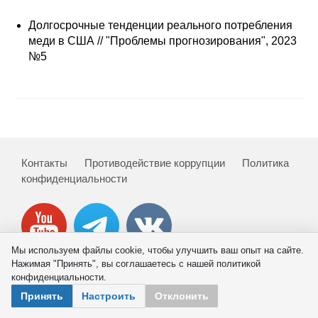
Сотрудники
Долгосрочные тенденции реального потребления
Отчетность
меди в США // "Проблемы прогнозирования", 2023
№5
Противодействие коррупции
Материалы для СМИ
Публикации
Контакты
Противодействие коррупции
Политика
конфиденциальности
Научная жизнь
Издания
Проблемы прогнозирования
Мы используем файлы cookie, чтобы улучшить ваш опыт на сайте.
Нажимая "Принять", вы соглашаетесь с нашей политикой
О журнале
конфиденциальности.
© 2026 ИНП РАН
Принять
Настроить
Отклонить
Номера журналов