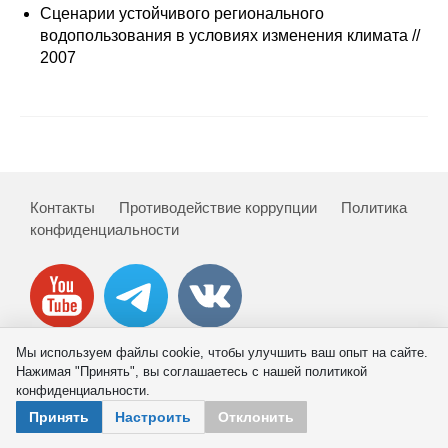
Сотрудники
Сценарии устойчивого регионального
водопользования в условиях изменения климата //
Отчетность
2007
Противодействие коррупции
Материалы для СМИ
Публикации
Контакты
Противодействие коррупции
Политика
конфиденциальности
Научная жизнь
Издания
Проблемы прогнозирования
Мы используем файлы cookie, чтобы улучшить ваш опыт на сайте.
Нажимая "Принять", вы соглашаетесь с нашей политикой
О журнале
© 2026 ИНП РАН
конфиденциальности.
Принять
Настроить
Отклонить
Номера журналов