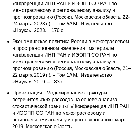
конференции ИНП РАН и ИЭОПП СО РАН по
Редакционная этика
межотраслевому и региональному анализу и
прогнозированию (Россия, Московская область, 22-
24 марта 2023 г.). – Том 5// М.: Издательство
Информация для авторов
«Наука», 2023. – 176 с.
Общие требования
Экономическая политика России в межотраслевом
и пространственном измерении : материалы
Стандарты оформления
конференции ИНП РАН и ИЭОПП СО РАН по
межотраслевому и региональному анализу и
Научные труды
прогнозированию (Россия, Московская область, 21–
22 марта 2019 г.). – Том 1// М.: Издательство
О журнале
«Наука», 2019. – 183 с.
Презентация: "Моделирование структуры
Выпуски
потребительских расходов на основе анализа
стохастической границы" // Конференция ИНП РАН
Редакционная этика
и ИЭОПП СО РАН по межотраслевому и
региональному анализу и прогнозированию, март
Информация для авторов
2019, Московская область