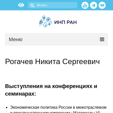
Меню
Новости
Рогачев Никита Сергеевич
О нас
Об институте
Выступления на конференциях и
Научные подразделения
семинарах:
Администрация
Экономическая политика России в межотраслевом
и пространственном измерении : Материалы VI