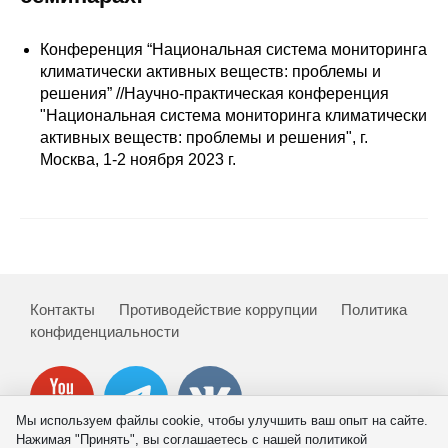
Сотрудники
Конференция “Национальная система мониторинга
Отчетность
климатически активных веществ: проблемы и
решения” //Научно-практическая конференция
Противодействие коррупции
"Национальная система мониторинга климатически
активных веществ: проблемы и решения", г.
Материалы для СМИ
Москва, 1-2 ноября 2023 г.
Публикации
Научная жизнь
Издания
Контакты
Противодействие коррупции
Политика
конфиденциальности
Проблемы прогнозирования
О журнале
Мы используем файлы cookie, чтобы улучшить ваш опыт на сайте.
Номера журналов
Нажимая "Принять", вы соглашаетесь с нашей политикой