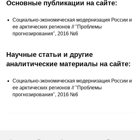
Сотрудники
Основные публикации на сайте:
Отчетность
Социально-экономическая модернизация России и
ее арктических регионов // "Проблемы
Противодействие коррупции
прогнозирования", 2016 №6
Материалы для СМИ
Научные статьи и другие
аналитические материалы на сайте:
Публикации
Научная жизнь
Социально-экономическая модернизация России и
ее арктических регионов // "Проблемы
Издания
прогнозирования", 2016 №6
Проблемы прогнозирования
О журнале
Номера журналов