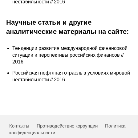
Сотрудники
нестабильности // 2016
Отчетность
Научные статьи и другие
аналитические материалы на сайте:
Противодействие коррупции
Материалы для СМИ
Тенденции развития международной финансовой
ситуации и перспективы российских финансов //
2016
Публикации
Российская нефтяная отрасль в условиях мировой
Научная жизнь
нестабильности // 2016
Издания
Проблемы прогнозирования
О журнале
Контакты
Противодействие коррупции
Политика
Номера журналов
конфиденциальности