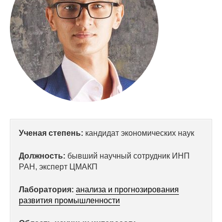
Сотрудники
Отчетность
Противодействие коррупции
Материалы для СМИ
Публикации
Научная жизнь
Ученая степень:
кандидат экономических наук
Издания
Должность:
бывший научный сотрудник ИНП
Проблемы прогнозирования
РАН, эксперт ЦМАКП
О журнале
Лаборатория:
анализа и прогнозирования
развития промышленности
Номера журналов