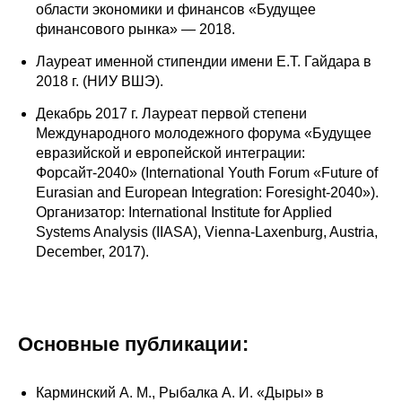
области экономики и финансов «Будущее
Кафедра МФТИ
финансового рынка» — 2018.
Лауреат именной стипендии имени Е.Т. Гайдара в
Кафедра МАДИ
2018 г. (НИУ ВШЭ).
Декабрь 2017 г. Лауреат первой степени
Аспирантура
Международного молодежного форума «Будущее
евразийской и европейской интеграции:
Об аспирантуре
Форсайт-2040» (International Youth Forum «Future of
Eurasian and European Integration: Foresight-2040»).
Поступление
Организатор: International Institute for Applied
Systems Analysis (IIASA), Vienna-Laxenburg, Austria,
Обучение
December, 2017).
Нормативные документы
Диссертационный совет
Основные публикации:
О совете
Карминский А. М., Рыбалка А. И. «Дыры» в