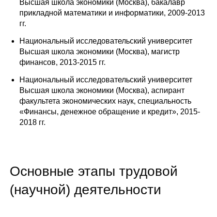
Общие требования
Высшая школа экономики (Москва), бакалавр
прикладной математики и информатики, 2009-2013
гг.
Стандарты оформления
Национальный исследовательский университет
Семинары
Высшая школа экономики (Москва), магистр
финансов, 2013-2015 гг.
Энергетический семинар
Национальный исследовательский университет
Высшая школа экономики (Москва), аспирант
Российско-французский семинар
факультета экономических наук, специальность
«Финансы, денежное обращение и кредит», 2015-
ЦДУ
2018 гг.
Отрасли и регионы
Inforum
Основные этапы трудовой
(научной) деятельности
Ученый совет
Материалы