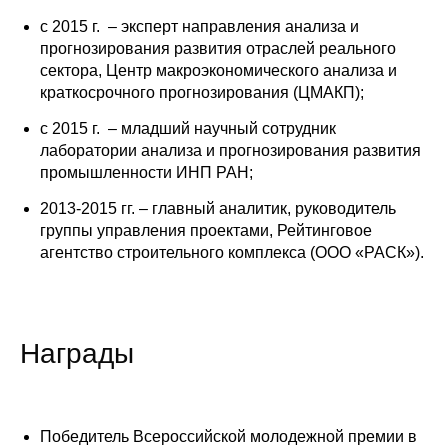
с 2015 г. – эксперт направления анализа и
О совете
прогнозирования развития отраслей реального
сектора, Центр макроэкономического анализа и
Регулярные прогнозы
краткосрочного прогнозирования (ЦМАКП);
с 2015 г. – младший научный сотрудник
Квартальный прогноз
лаборатории анализа и прогнозирования развития
промышленности ИНП РАН;
Краткосрочный прогноз
2013-2015 гг. – главный аналитик, руководитель
Оценка индекса промышленного
группы управления проектами, Рейтинговое
производства
агентство строительного комплекса (ООО «РАСК»).
Российская Система Климатического
Мониторинга
Награды
Центр «Климатическая политика и
экономика России»
Победитель Всероссийской молодежной премии в
Образование и карьера