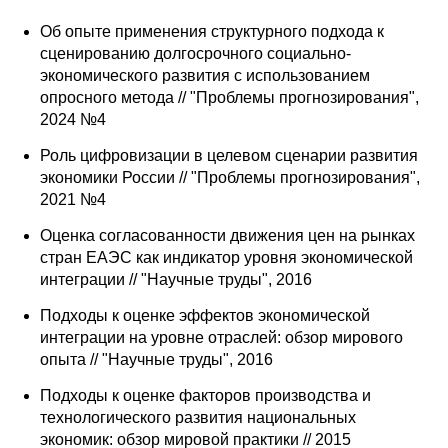
Общие требования
Об опыте применения структурного подхода к
сценированию долгосрочного социально-
Стандарты оформления
экономического развития с использованием
опросного метода // "Проблемы прогнозирования",
Семинары
2024 №4
Энергетический семинар
Роль цифровизации в целевом сценарии развития
экономики России // "Проблемы прогнозирования",
Российско-французский семинар
2021 №4
Оценка согласованности движения цен на рынках
ЦДУ
стран ЕАЭС как индикатор уровня экономической
интеграции // "Научные труды", 2016
Отрасли и регионы
Подходы к оценке эффектов экономической
интеграции на уровне отраслей: обзор мирового
Inforum
опыта // "Научные труды", 2016
Ученый совет
Подходы к оценке факторов производства и
технологического развития национальных
Материалы
экономик: обзор мировой практики // 2015