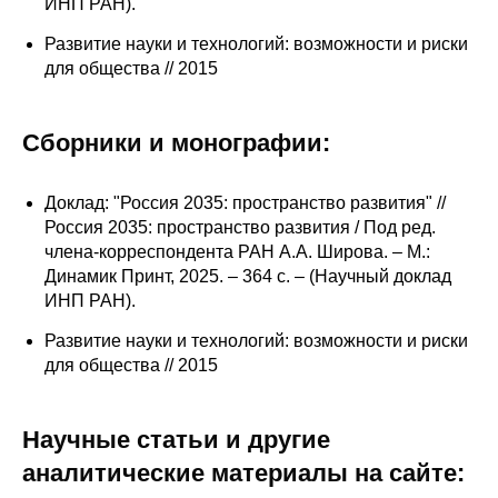
ИНП РАН).
Редакционная этика
Развитие науки и технологий: возможности и риски
для общества // 2015
Информация для авторов
Общие требования
Сборники и монографии:
Стандарты оформления
Доклад: "Россия 2035: пространство развития" //
Россия 2035: пространство развития / Под ред.
Научные труды
члена-корреспондента РАН А.А. Широва. – М.:
Динамик Принт, 2025. – 364 с. – (Научный доклад
О журнале
ИНП РАН).
Развитие науки и технологий: возможности и риски
Выпуски
для общества // 2015
Редакционная этика
Научные статьи и другие
Информация для авторов
аналитические материалы на сайте: