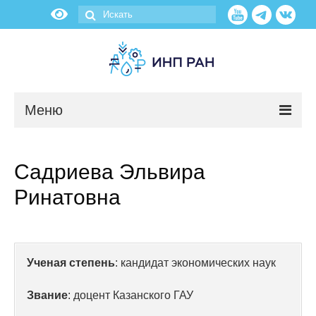
Меню
Новости
Садриева Эльвира
О нас
Ринатовна
Об институте
Научные подразделения
Ученая степень
: кандидат экономических наук
Администрация
Звание
: доцент Казанского ГАУ