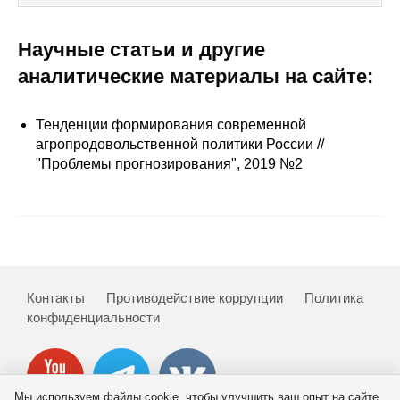
Сотрудники
Научные статьи и другие
Отчетность
аналитические материалы на сайте:
Противодействие коррупции
Тенденции формирования современной
Материалы для СМИ
агропродовольственной политики России //
"Проблемы прогнозирования", 2019 №2
Публикации
Научная жизнь
Издания
Контакты
Противодействие коррупции
Политика
Проблемы прогнозирования
конфиденциальности
О журнале
Номера журналов
Мы используем файлы cookie, чтобы улучшить ваш опыт на сайте.