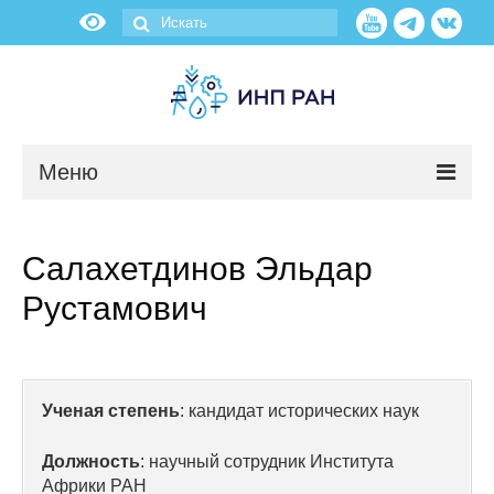
Меню
Новости
Салахетдинов Эльдар
О нас
Рустамович
Об институте
Научные подразделения
Ученая степень
: кандидат исторических наук
Администрация
Должность
: научный сотрудник Института
Африки РАН