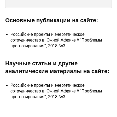
Сотрудники
Отчетность
Основные публикации на сайте:
Противодействие коррупции
Российские проекты и энергетическое
сотрудничество в Южной Африке // "Проблемы
Материалы для СМИ
прогнозирования", 2018 №3
Публикации
Научные статьи и другие
Научная жизнь
аналитические материалы на сайте:
Издания
Российские проекты и энергетическое
Проблемы прогнозирования
сотрудничество в Южной Африке // "Проблемы
прогнозирования", 2018 №3
О журнале
Номера журналов