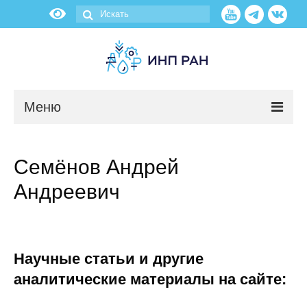
Меню
Новости
Семёнов Андрей
О нас
Андреевич
Об институте
Научные подразделения
Научные статьи и другие
Администрация
аналитические материалы на сайте: