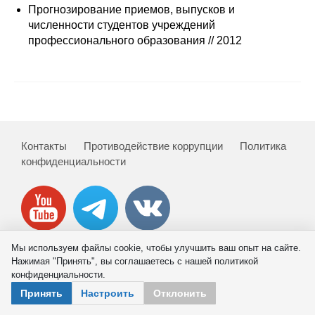
Сотрудники
Прогнозирование приемов, выпусков и
численности студентов учреждений
Отчетность
профессионального образования // 2012
Противодействие коррупции
Материалы для СМИ
Публикации
Контакты
Противодействие коррупции
Политика
конфиденциальности
Научная жизнь
Издания
Проблемы прогнозирования
Мы используем файлы cookie, чтобы улучшить ваш опыт на сайте.
Нажимая "Принять", вы соглашаетесь с нашей политикой
О журнале
© 2026 ИНП РАН
конфиденциальности.
Принять
Настроить
Отклонить
Номера журналов