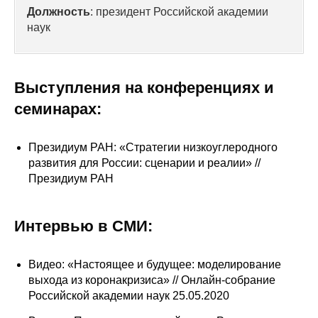
Сотрудники
Должность
: президент Российской академии
наук
Отчетность
Противодействие коррупции
Выступления на конференциях и
семинарах:
Материалы для СМИ
Публикации
Президиум РАН: «Стратегии низкоуглеродного
развития для России: сценарии и реалии» //
Президиум РАН
Научная жизнь
Издания
Интервью в СМИ:
Проблемы прогнозирования
Видео: «Настоящее и будущее: моделирование
О журнале
выхода из коронакризиса» // Онлайн-собрание
Российской академии наук 25.05.2020
Номера журналов