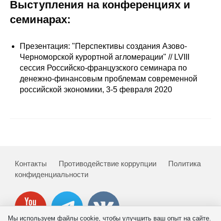
Сотрудники
Выступления на конференциях и
семинарах:
Отчетность
Презентация: "Перспективы создания Азово-
Противодействие коррупции
Черноморской курортной агломерации" // LVIII
сессия Российско-французского семинара по
Материалы для СМИ
денежно-финансовым проблемам современной
российской экономики, 3-5 февраля 2020
Публикации
Научная жизнь
Издания
Контакты
Противодействие коррупции
Политика
Проблемы прогнозирования
конфиденциальности
О журнале
Номера журналов
Мы используем файлы cookie, чтобы улучшить ваш опыт на сайте.