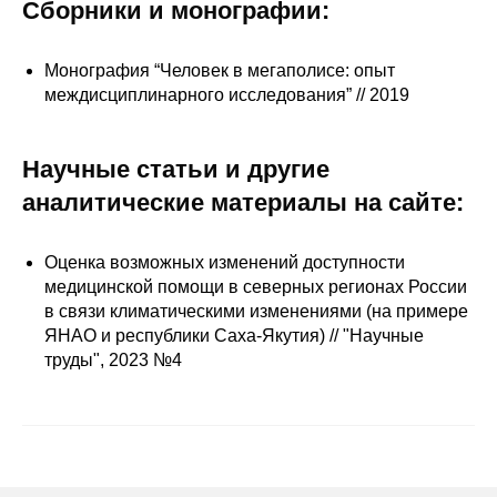
Сотрудники
Сборники и монографии:
Отчетность
Монография “Человек в мегаполисе: опыт
междисциплинарного исследования” // 2019
Противодействие коррупции
Научные статьи и другие
Материалы для СМИ
аналитические материалы на сайте:
Публикации
Оценка возможных изменений доступности
Научная жизнь
медицинской помощи в северных регионах России
в связи климатическими изменениями (на примере
Издания
ЯНАО и республики Саха-Якутия) // "Научные
труды", 2023 №4
Проблемы прогнозирования
О журнале
Номера журналов