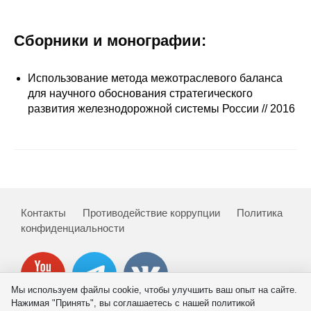
Сотрудники
Отчетность
Сборники и монографии:
Противодействие коррупции
Использование метода межотраслевого баланса
для научного обоснования стратегического
Материалы для СМИ
развития железнодорожной системы России // 2016
Публикации
Научная жизнь
Издания
Контакты
Противодействие коррупции
Политика
конфиденциальности
Проблемы прогнозирования
О журнале
Мы используем файлы cookie, чтобы улучшить ваш опыт на сайте.
Номера журналов
Нажимая "Принять", вы соглашаетесь с нашей политикой