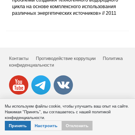
Сотрудники
цикла на основе комплексного использования
различных энергетических источников» // 2011
Отчетность
Противодействие коррупции
Материалы для СМИ
Контакты
Противодействие коррупции
Политика
Публикации
конфиденциальности
Научная жизнь
Издания
Проблемы прогнозирования
Мы используем файлы cookie, чтобы улучшить ваш опыт на сайте.
© 2026 ИНП РАН
Нажимая "Принять", вы соглашаетесь с нашей политикой
О журнале
конфиденциальности.
Принять
Настроить
Отклонить
Номера журналов