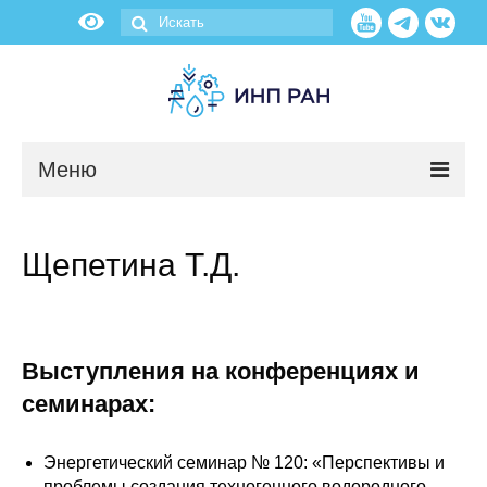
Меню
Новости
Щепетина Т.Д.
О нас
Об институте
Выступления на конференциях и
Научные подразделения
семинарах:
Администрация
Энергетический семинар № 120: «Перспективы и
проблемы создания техногенного водородного