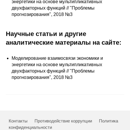
Сотрудники
энергетики на основе мультипликативных
двухфакторных функций // "Проблемы
прогнозирования", 2018 №3
Отчетность
Противодействие коррупции
Научные статьи и другие
аналитические материалы на сайте:
Материалы для СМИ
Моделирование взаимосвязи экономики и
Публикации
энергетики на основе мультипликативных
двухфакторных функций // "Проблемы
Научная жизнь
прогнозирования", 2018 №3
Издания
Проблемы прогнозирования
О журнале
Контакты
Противодействие коррупции
Политика
Номера журналов
конфиденциальности