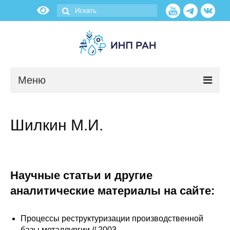
Меню
Новости
Шилкин М.И.
О нас
Об институте
Научные статьи и другие
Научные подразделения
аналитические материалы на сайте:
Администрация
Процессы реструктуризации производственной
базы металлургии // 2003