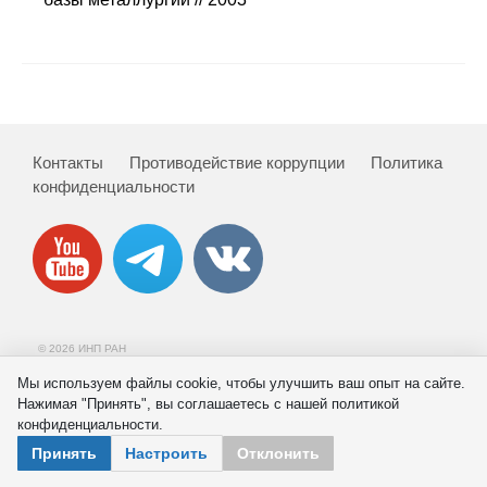
Сотрудники
Отчетность
Противодействие коррупции
Контакты
Противодействие коррупции
Политика
Материалы для СМИ
конфиденциальности
Публикации
Научная жизнь
Издания
© 2026 ИНП РАН
Проблемы прогнозирования
Мы используем файлы cookie, чтобы улучшить ваш опыт на сайте.
Нажимая "Принять", вы соглашаетесь с нашей политикой
О журнале
конфиденциальности.
Принять
Настроить
Отклонить
Номера журналов