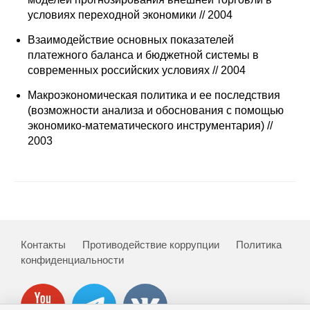
Сотрудники
условиях переходной экономики // 2004
Отчетность
Взаимодействие основных показателей
платежного баланса и бюджетной системы в
современных российских условиях // 2004
Противодействие коррупции
Макроэкономическая политика и ее последствия
Материалы для СМИ
(возможности анализа и обоснования с помощью
экономико-математического инструментария) //
2003
Публикации
Научная жизнь
Издания
Проблемы прогнозирования
Контакты
Противодействие коррупции
Политика
конфиденциальности
О журнале
Номера журналов