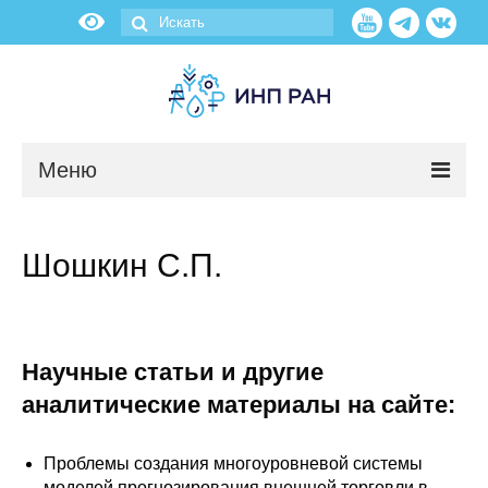
Меню
Новости
Шошкин С.П.
О нас
Об институте
Научные статьи и другие
Научные подразделения
аналитические материалы на сайте:
Администрация
Проблемы создания многоуровневой системы
моделей прогнозирования внешней торговли в