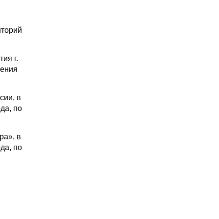
иторий
ия г.
ления
сии, в
да, по
ра», в
да, по