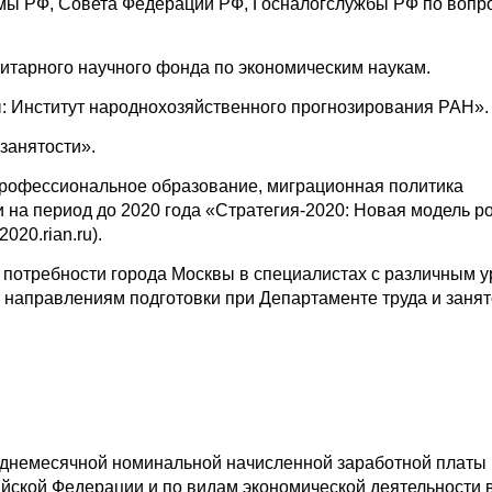
мы РФ, Совета Федерации РФ, Госналогслужбы РФ по вопр
нитарного научного фонда по экономическим наукам.
: Институт народнохозяйственного прогнозирования РАН».
занятости».
профессиональное образование, миграционная политика
 на период до 2020 года «Стратегия-2020: Новая модель р
020.rian.ru).
й потребности города Москвы в специалистах с различным 
 направлениям подготовки при Департаменте труда и занят
днемесячной номинальной начисленной заработной платы 
ийской Федерации и по видам экономической деятельности 