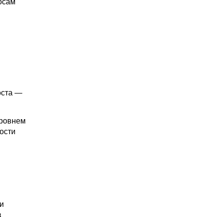
осам
оста —
уровнем
ости
и
в