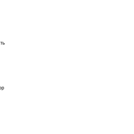
ть
ор