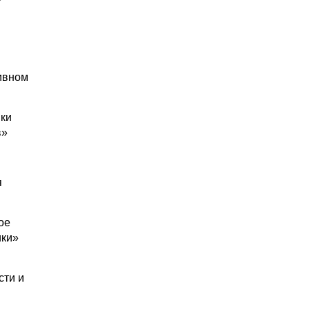
ивном
ки
в»
я
ое
ики»
сти и