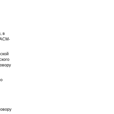
, в
 АСМ-
еской
ского
говору
по
говору