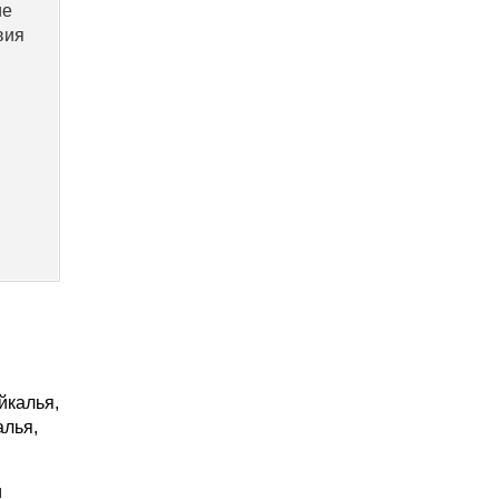
ие
вия
йкалья,
алья,
и