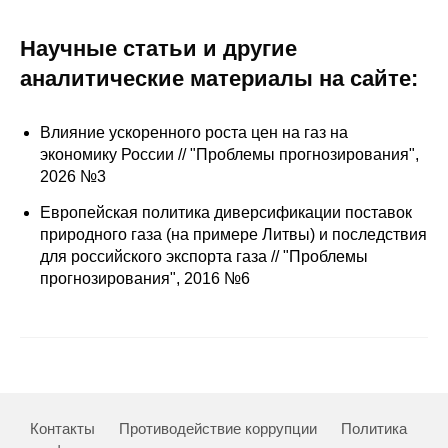
Редакционная этика
Научные статьи и другие
аналитические материалы на сайте:
Информация для авторов
Общие требования
Влияние ускоренного роста цен на газ на
экономику России // "Проблемы прогнозирования",
Стандарты оформления
2026 №3
Европейская политика диверсификации поставок
Научные труды
природного газа (на примере Литвы) и последствия
для российского экспорта газа // "Проблемы
О журнале
прогнозирования", 2016 №6
Выпуски
Редакционная этика
Информация для авторов
Контакты
Противодействие коррупции
Политика