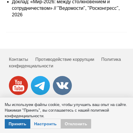
Сотрудники
Доклад: «Мир-2026: между столкновением и
сотрудничеством» // "Ведомости", "Росконгресс",
2026
Отчетность
Противодействие коррупции
Материалы для СМИ
Контакты
Противодействие коррупции
Политика
Публикации
конфиденциальности
Научная жизнь
Издания
Проблемы прогнозирования
Мы используем файлы cookie, чтобы улучшить ваш опыт на сайте.
Нажимая "Принять", вы соглашаетесь с нашей политикой
© 2026 ИНП РАН
О журнале
конфиденциальности.
Принять
Настроить
Отклонить
Номера журналов