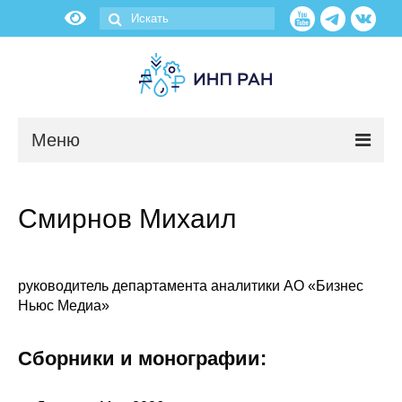
Меню
Новости
Смирнов Михаил
О нас
Об институте
руководитель департамента аналитики АО «Бизнес
Ньюс Медиа»
Научные подразделения
Сборники и монографии:
Администрация