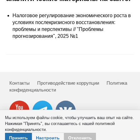
Сотрудники
Налоговое регулирование экономического роста в
Отчетность
условиях послекризисного восстановления:
проблемы и перспективы // "Проблемы
Противодействие коррупции
прогнозирования", 2025 №1
Материалы для СМИ
Публикации
Научная жизнь
Контакты
Противодействие коррупции
Политика
конфиденциальности
Издания
Проблемы прогнозирования
О журнале
Мы используем файлы cookie, чтобы улучшить ваш опыт на сайте.
Нажимая "Принять", вы соглашаетесь с нашей политикой
конфиденциальности.
Номера журналов
© 2026 ИНП РАН
Принять
Настроить
Отклонить