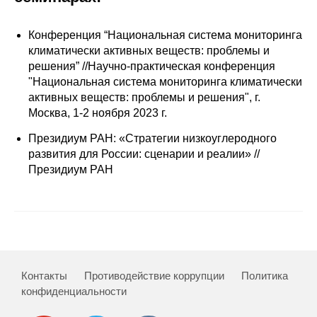
Сотрудники
Конференция “Национальная система мониторинга
Отчетность
климатически активных веществ: проблемы и
решения” //Научно-практическая конференция
Противодействие коррупции
"Национальная система мониторинга климатически
активных веществ: проблемы и решения", г.
Материалы для СМИ
Москва, 1-2 ноября 2023 г.
Президиум РАН: «Стратегии низкоуглеродного
Публикации
развития для России: сценарии и реалии» //
Президиум РАН
Научная жизнь
Издания
Проблемы прогнозирования
О журнале
Контакты
Противодействие коррупции
Политика
конфиденциальности
Номера журналов