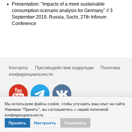
Сотрудники
Presentation: "Impacts of a more sustainable
consumption-scenario analysis for Germany" // 3
Отчетность
September 2019. Russia, Sochi, 27th Inforum
Conference
Противодействие коррупции
Материалы для СМИ
Публикации
Контакты
Противодействие коррупции
Политика
конфиденциальности
Научная жизнь
Издания
Проблемы прогнозирования
Мы используем файлы cookie, чтобы улучшить ваш опыт на сайте.
Нажимая "Принять", вы соглашаетесь с нашей политикой
О журнале
конфиденциальности.
© 2026 ИНП РАН
Принять
Настроить
Отклонить
Номера журналов