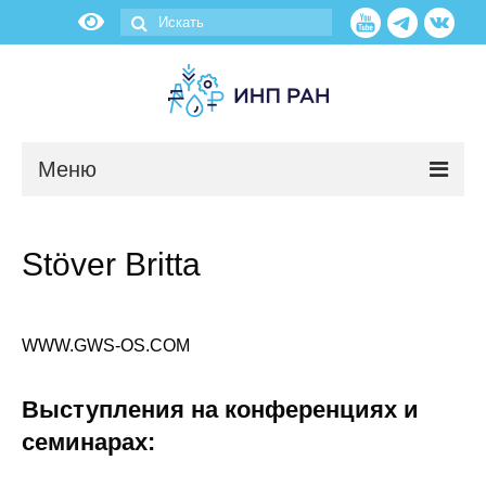
Меню
Новости
Stöver Britta
О нас
Об институте
WWW.GWS-OS.COM
Научные подразделения
Выступления на конференциях и
Администрация
семинарах: