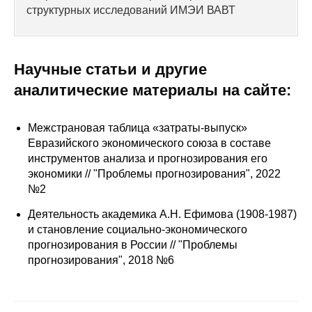
Сотрудники
структурных исследований ИМЭИ ВАВТ
Отчетность
Научные статьи и другие
Противодействие коррупции
аналитические материалы на сайте:
Материалы для СМИ
Межстрановая таблица «затраты-выпуск»
Публикации
Евразийского экономического союза в составе
инструментов анализа и прогнозирования его
экономики // "Проблемы прогнозирования", 2022
Научная жизнь
№2
Издания
Деятельность академика А.Н. Ефимова (1908-1987)
и становление социально-экономического
Проблемы прогнозирования
прогнозирования в России // "Проблемы
прогнозирования", 2018 №6
О журнале
Номера журналов