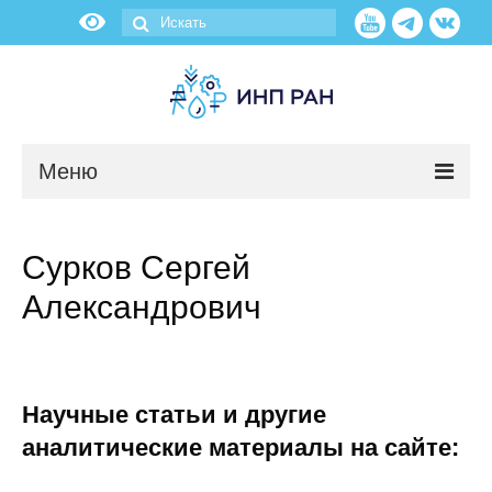
Меню
Новости
Сурков Сергей
О нас
Александрович
Об институте
Научные подразделения
Научные статьи и другие
Администрация
аналитические материалы на сайте: